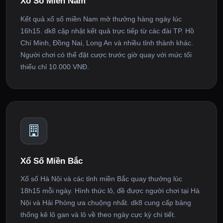
Xổ Số Miền Nam
Kết quả xổ số miền Nam mở thưởng hàng ngày lúc
16h15. dk8 cập nhật kết quả trực tiếp từ các đài TP. Hồ
Chí Minh, Đồng Nai, Long An và nhiều tỉnh thành khác.
Người chơi có thể đặt cược trước giờ quay với mức tối
thiểu chỉ 10.000 VNĐ.
Xổ Số Miền Bắc
Xổ số Hà Nội và các tỉnh miền Bắc quay thưởng lúc
18h15 mỗi ngày. Hình thức lô, đề được người chơi tại Hà
Nội và Hải Phòng ưa chuộng nhất. dk8 cung cấp bảng
thống kê lô gan và lô về theo ngày cực kỳ chi tiết.