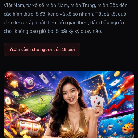
Việt Nam, từ xổ số miền Nam, miền Trung, miền Bắc đến
các hình thức lô đề, keno và xổ số nhanh. Tất cả kết quả
đều được cập nhật theo thời gian thực, đảm bảo người
chơi không bao giờ bỏ lỡ bất kỳ kỳ quay nào.
Chỉ dành cho người trên 18 tuổi