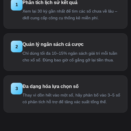
Phân tích lịch sử kết quả
1
Xem lại 30 kỳ gần nhất để tìm các số chưa về lâu –
dk8 cung cấp công cụ thống kê miễn phí.
Quản lý ngân sách cá cược
2
Chỉ dùng tối đa 10–15% ngân sách giải trí mỗi tuần
cho xổ số. Đừng bao giờ cố gắng gỡ lại tiền thua.
Đa dạng hóa lựa chọn số
3
Thay vì dồn hết vào một số, hãy phân bổ vào 3–5 số
có phân tích hỗ trợ để tăng xác suất tổng thể.