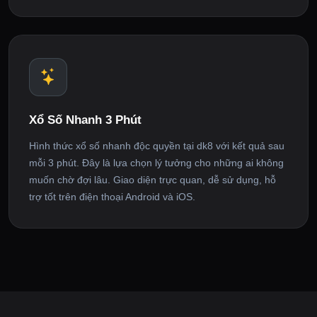
Xổ Số Nhanh 3 Phút
Hình thức xổ số nhanh độc quyền tại dk8 với kết quả sau
mỗi 3 phút. Đây là lựa chọn lý tưởng cho những ai không
muốn chờ đợi lâu. Giao diện trực quan, dễ sử dụng, hỗ
trợ tốt trên điện thoại Android và iOS.