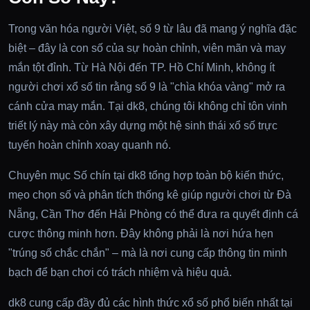
Trong văn hóa người Việt, số 9 từ lâu đã mang ý nghĩa đặc
biệt – đây là con số của sự hoàn chỉnh, viên mãn và may
mắn tột đỉnh. Từ Hà Nội đến TP. Hồ Chí Minh, không ít
người chơi xổ số tin rằng số 9 là "chìa khóa vàng" mở ra
cánh cửa may mắn. Tại dk8, chúng tôi không chỉ tôn vinh
triết lý này mà còn xây dựng một hệ sinh thái xổ số trực
tuyến hoàn chỉnh xoay quanh nó.
Chuyên mục Số chín tại dk8 tổng hợp toàn bộ kiến thức,
mẹo chọn số và phân tích thống kê giúp người chơi từ Đà
Nẵng, Cần Thơ đến Hải Phòng có thể đưa ra quyết định cá
cược thông minh hơn. Đây không phải là nơi hứa hẹn
"trúng số chắc chắn" – mà là nơi cung cấp thông tin minh
bạch để bạn chơi có trách nhiệm và hiệu quả.
dk8 cung cấp đầy đủ các hình thức xổ số phổ biến nhất tại