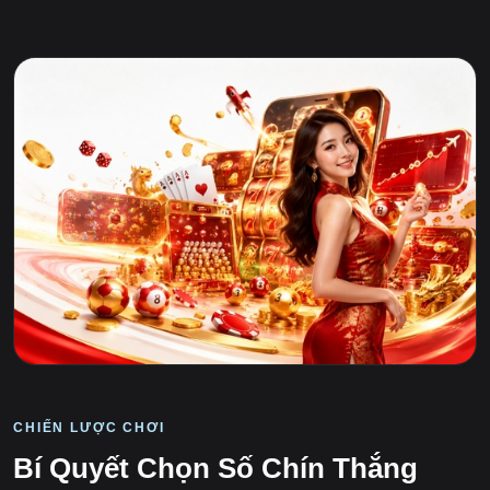
CHIẾN LƯỢC CHƠI
Bí Quyết Chọn Số Chín Thắng