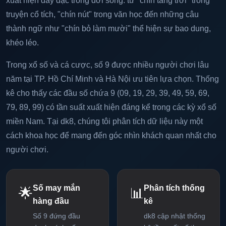
xuất hiện dày đặc trong đời sống: từ "chín tầng trời" trong
truyện cổ tích, "chín nút" trong văn học đến những câu
thành ngữ như "chín bỏ làm mười" thể hiện sự bao dung,
khéo léo.
Trong xổ số và cá cược, số 9 được nhiều người chơi lâu
năm tại TP. Hồ Chí Minh và Hà Nội ưu tiên lựa chọn. Thống
kê cho thấy các đầu số chứa 9 (09, 19, 29, 39, 49, 59, 69,
79, 89, 99) có tần suất xuất hiện đáng kể trong các kỳ xổ số
miền Nam. Tại dk8, chúng tôi phân tích dữ liệu này một
cách khoa học để mang đến góc nhìn khách quan nhất cho
người chơi.
Số may mắn
Phân tích thống
🌟
📊
hàng đầu
kê
Số 9 đứng đầu
dk8 cập nhật thống