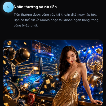
Nhận thưởng và rút tiền
5
Tiền thưởng được cộng vào tài khoản dk8 ngay lập tức.
Bạn có thể rút về MoMo hoặc tài khoản ngân hàng trong
vòng 5–15 phút.