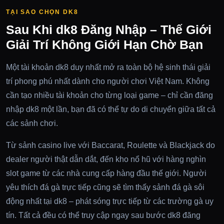
TẠI SAO CHỌN DK8
Sau Khi dk8 Đăng Nhập – Thế Giới
Giải Trí Không Giới Hạn Chờ Bạn
Một tài khoản dk8 duy nhất mở ra toàn bộ hệ sinh thái giải
trí phong phú nhất dành cho người chơi Việt Nam. Không
cần tạo nhiều tài khoản cho từng loại game – chỉ cần đăng
nhập dk8 một lần, bạn đã có thể tự do di chuyển giữa tất cả
các sảnh chơi.
Từ sảnh casino live với Baccarat, Roulette và Blackjack do
dealer người thật dẫn dắt, đến kho nổ hũ với hàng nghìn
slot game từ các nhà cung cấp hàng đầu thế giới. Người
yêu thích đá gà trực tiếp cũng sẽ tìm thấy sảnh đá gà sôi
động nhất tại dk8 – phát sóng trực tiếp từ các trường gà uy
tín. Tất cả đều có thể truy cập ngay sau bước dk8 đăng