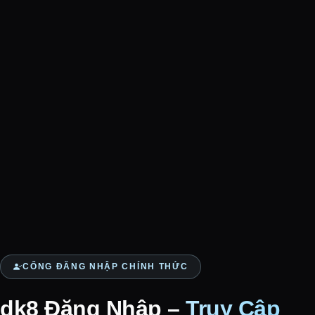
CỔNG ĐĂNG NHẬP CHÍNH THỨC
dk8 Đăng Nhập –
Truy Cập