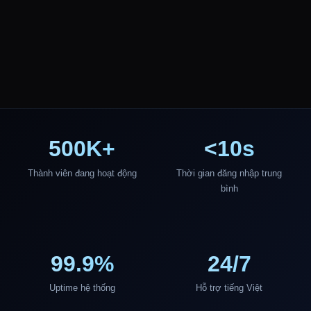
500K+
<10s
Thành viên đang hoạt động
Thời gian đăng nhập trung
bình
99.9%
24/7
Uptime hệ thống
Hỗ trợ tiếng Việt