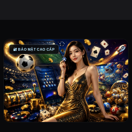
🔐 BẢO MẬT CAO CẤP