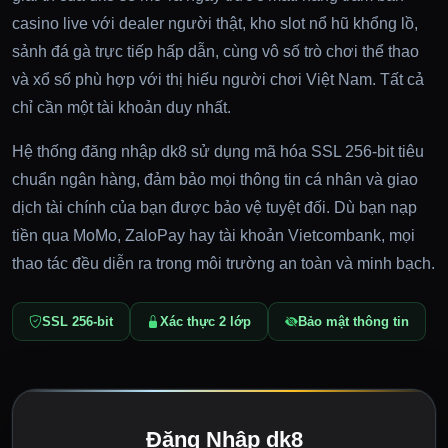
casino live với dealer người thật, kho slot nổ hũ khổng lồ,
sảnh đá gà trực tiếp hấp dẫn, cùng vô số trò chơi thể thao
và xổ số phù hợp với thị hiếu người chơi Việt Nam. Tất cả
chỉ cần một tài khoản duy nhất.
Hệ thống đăng nhập dk8 sử dụng mã hóa SSL 256-bit tiêu
chuẩn ngân hàng, đảm bảo mọi thông tin cá nhân và giao
dịch tài chính của bạn được bảo vệ tuyệt đối. Dù bạn nạp
tiền qua MoMo, ZaloPay hay tài khoản Vietcombank, mọi
thao tác đều diễn ra trong môi trường an toàn và minh bạch.
SSL 256-bit
Xác thực 2 lớp
Bảo mật thông tin
Đăng Nhập dk8