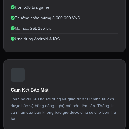
Hơn 500 tựa game
Thưởng chào mừng 5.000.000 VNĐ
Mã hóa SSL 256-bit
Ứng dụng Android & iOS
Cam Kết Bảo Mật
Toàn bộ dữ liệu người dùng và giao dịch tài chính tại dk8
được bảo vệ bằng công nghệ mã hóa tiên tiến. Thông tin
cá nhân của bạn không bao giờ được chia sẻ cho bên thứ
ba.