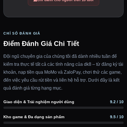
CHỈ SỐ ĐÁNH GIÁ
Điểm Đánh Giá Chi Tiết
Đội ngũ chuyên gia của chúng tôi đã dành nhiều tuần để
kiểm tra thực tế tất cả các tính năng của dk8 – từ đăng ký tài
khoản, nạp tiền qua MoMo và ZaloPay, chơi thử các game,
đến việc yêu cầu rút tiền và liên hệ hỗ trợ. Dưới đây là kết
quả đánh giá từng hạng mục.
Giao diện & Trải nghiệm người dùng
9.2 / 10
Kho game & Đa dạng sản phẩm
9.5 / 10