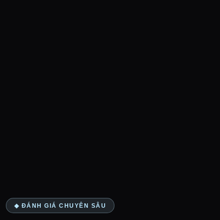
◆ ĐÁNH GIÁ CHUYÊN SÂU