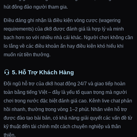
hút đông đảo người tham gia.
Điều đáng ghi nhận là điều kiện vòng cược (wagering
requirements) của dk8 được đánh giá là hợp lý và minh
bạch hơn so với nhiều nhà cái khác. Người chơi không cần
lo lắng về các điều khoản ẩn hay điều kiện khó hiểu khi
muốn rút tiền thưởng.
5. Hỗ Trợ Khách Hàng
Đội ngũ hỗ trợ của dk8 hoạt động 24/7 và giao tiếp hoàn
toàn bằng tiếng Việt – đây là yếu tố quan trọng mà người
chơi trong nước đặc biệt đánh giá cao. Kênh live chat phản
hồi nhanh, thường trong vòng 1–2 phút. Nhân viên hỗ trợ
được đào tạo bài bản, có khả năng giải quyết các vấn đề từ
kỹ thuật đến tài chính một cách chuyên nghiệp và thân
thiện.