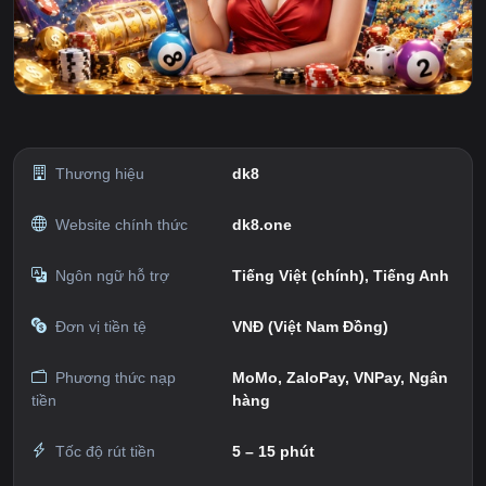
Thương hiệu
dk8
Website chính thức
dk8.one
Ngôn ngữ hỗ trợ
Tiếng Việt (chính), Tiếng Anh
Đơn vị tiền tệ
VNĐ (Việt Nam Đồng)
Phương thức nạp
MoMo, ZaloPay, VNPay, Ngân
tiền
hàng
Tốc độ rút tiền
5 – 15 phút