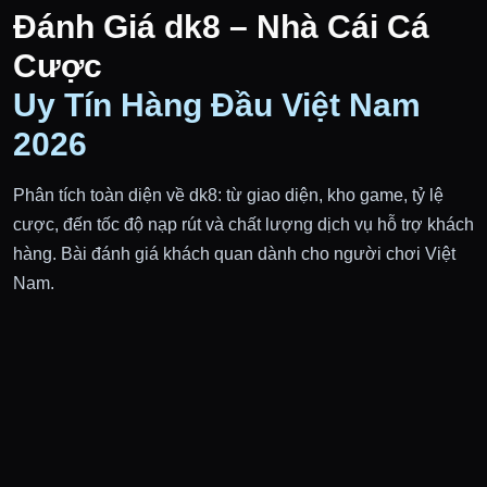
Đánh Giá dk8 – Nhà Cái Cá
Cược
Uy Tín Hàng Đầu Việt Nam
2026
Phân tích toàn diện về dk8: từ giao diện, kho game, tỷ lệ
cược, đến tốc độ nạp rút và chất lượng dịch vụ hỗ trợ khách
hàng. Bài đánh giá khách quan dành cho người chơi Việt
Nam.