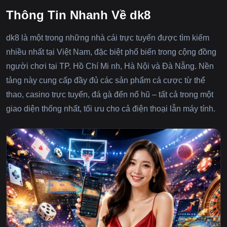
Thông Tin Nhanh Về dk8
dk8 là một trong những nhà cái trực tuyến được tìm kiếm
nhiều nhất tại Việt Nam, đặc biệt phổ biến trong cộng đồng
người chơi tại TP. Hồ Chí Mi nh, Hà Nội và Đà Nẵng. Nền
tảng này cung cấp đầy đủ các sản phẩm cá cược từ thể
thao, casino trực tuyến, đá gà đến nổ hũ – tất cả trong một
giao diện thống nhất, tối ưu cho cả điện thoại lẫn máy tính.