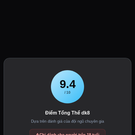
9.4
/ 10
Điểm Tổng Thể dk8
Dựa trên đánh giá của đội ngũ chuyên gia
Chỉ dành cho người trên 18 tuổi