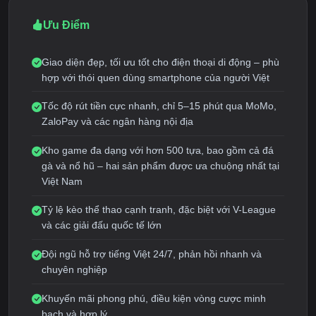
Ưu Điểm
Giao diện đẹp, tối ưu tốt cho điện thoại di động – phù
hợp với thói quen dùng smartphone của người Việt
Tốc độ rút tiền cực nhanh, chỉ 5–15 phút qua MoMo,
ZaloPay và các ngân hàng nội địa
Kho game đa dạng với hơn 500 tựa, bao gồm cả đá
gà và nổ hũ – hai sản phẩm được ưa chuộng nhất tại
Việt Nam
Tỷ lệ kèo thể thao cạnh tranh, đặc biệt với V-League
và các giải đấu quốc tế lớn
Đội ngũ hỗ trợ tiếng Việt 24/7, phản hồi nhanh và
chuyên nghiệp
Khuyến mãi phong phú, điều kiện vòng cược minh
bạch và hợp lý